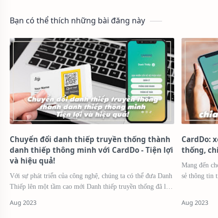
Bạn có thể thích những bài đăng này
Chuyển đổi danh thiếp truyền thống thành
CardDo: x
danh thiếp thông minh với CardDo - Tiện lợi
thống, ch
và hiệu quả!
Mang đến cho
Với sự phát triển của công nghệ, chúng ta có thể đưa Danh
sẻ thông tin trực tuyến và tương tác tức thì 
Thiếp lên một tầm cao mới Danh thiếp truyền thống đã là
công nghệ số
một công cụ quan trọng trong việc giới thiệu bạn …