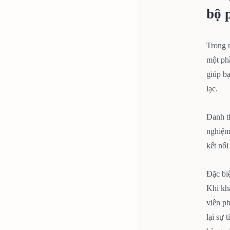
bộ 
Trong m
một phầ
giúp bạ
lạc.
Danh t
nghiệm
kết nối
Đặc biệ
Khi kh
viên p
lại sự 