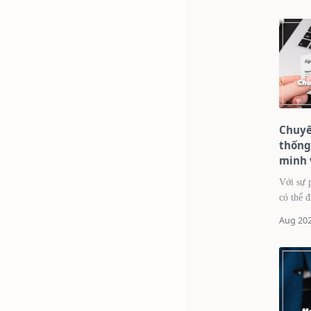
Chuyể
thống
minh v
hiệu 
Với sự 
có thể đ
mới Danh thiếp truyền thống đã là một
công cụ 
bạn …