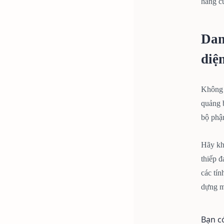
hàng c
Dan
diệ
Không c
quảng b
bộ phậ
Hãy kh
thiếp đ
các tín
dựng m
Bạn c