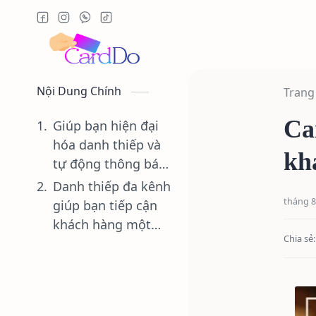
Nội Dung Chính
Trang
Ca
Giúp bạn hiện đại
hóa danh thiếp và
kh
tự động thông báo
đến từng bộ phận
Danh thiếp đa kênh
trong công ty mỗi
giúp bạn tiếp cận
khi khách hàng có
khách hàng một
yêu cầu liên lạc.
cách toàn diện và
hiệu quả.