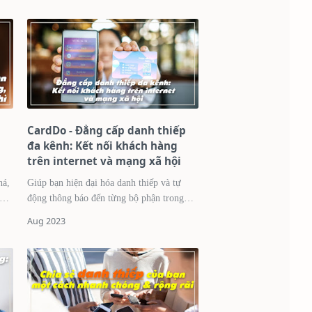
CardDo - Đẳng cấp danh thiếp
đa kênh: Kết nối khách hàng
trên internet và mạng xã hội
há,
Giúp bạn hiện đại hóa danh thiếp và tự
động thông báo đến từng bộ phận trong
công ty mỗi khi khách hàng có yêu cầu
liên lạc. Trong một thế giới kỹ thuật số
ngày…