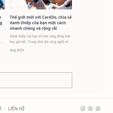
h
Thế giới mới với CardDo, chia sẻ
ng
danh thiếp của bạn một cách
nhanh chóng và rộng rãi
Danh thiếp của bạn trở nên sống động hơn
bao giờ hết. Trong thời đại công nghệ số
 và
phát triển rầm rộ như ngày nay, việc tiếp
cận khách hàng là yếu tố quan trọng để
thành …
T
LIÊN HỆ