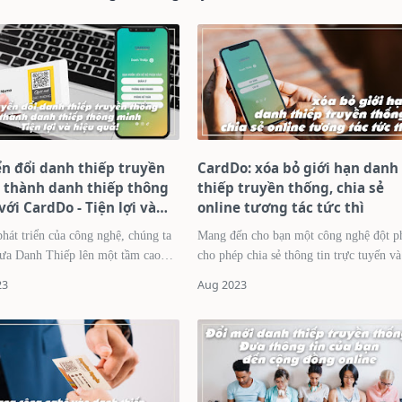
n đổi danh thiếp truyền
CardDo: xóa bỏ giới hạn danh
 thành danh thiếp thông
thiếp truyền thống, chia sẻ
ới CardDo - Tiện lợi và
online tương tác tức thì
quả!
phát triển của công nghệ, chúng ta
Mang đến cho bạn một công nghệ đột p
ưa Danh Thiếp lên một tầm cao
cho phép chia sẻ thông tin trực tuyến và
tương tác tức thì Trong thời đại công nghệ
quan trọng trong việc giới thiệu
số và tích hợp mạng xã hội, danh t…