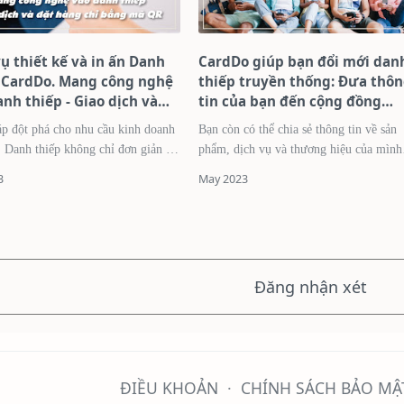
ụ thiết kế và in ấn Danh
CardDo giúp bạn đổi mới dan
 CardDo. Mang công nghệ
thiếp truyền thống: Đưa thô
nh thiếp - Giao dịch và
tin của bạn đến cộng đồng
àng chỉ bằng mã QR
online
áp đột phá cho nhu cầu kinh doanh
Bạn còn có thể chia sẻ thông tin về sản
ản là
phẩm, dịch vụ và thương hiệu của mình
g giấy truyền thống, mà bây giờ
trên mạng xã hội một cách nhanh chóng
tiện lợi. Trong thời đại số hóa và hiện đại
a…
ngà…
Đăng nhận xét
ĐIỀU KHOẢN
CHÍNH SÁCH BẢO MẬ