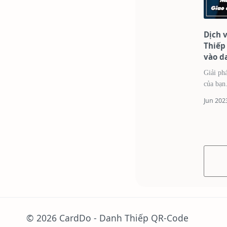
Dịch v
Thiếp
vào da
đặt h
Giải ph
của bạn. Danh thiếp không chỉ đơn gi
một mản
nó đã trở thành một công cụ kết nối mạnh
mẽ dự
©
2026
CardDo - Danh Thiếp QR-Code